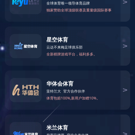
当前位置:
必一(中国)
>
产品中心
>
焊接
产品分类
H型钢轻钢生产线设备
H型重钢生产线设备
箱型梁生产线设备
数控切割设备系列
焊接装备系列
钢结构辅助设备系列
跟此产品相关的产品
焊接自动化机器人