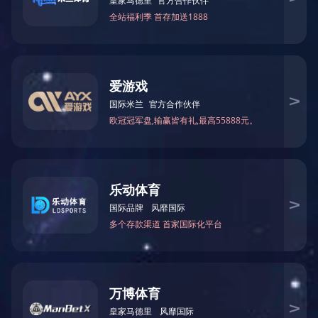
数控多头直条切割机
产品详情
您只需一个电话我们将提供最合
适的产品，让您花最少的钱，达
到最好的效果
全国统一服务热线
400-832-0855
相关资讯
滚轮架专业生产厂家