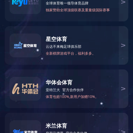
当前位置：
必一(中国)
>
公司实力
>
展
公司实力
客户见证
服务团队
合作伙伴
生产车间
展会现场
您只需一个电话我们将提供最合
适的产品，让您花最少的钱，达
到最好的效果
全国统一服务热线