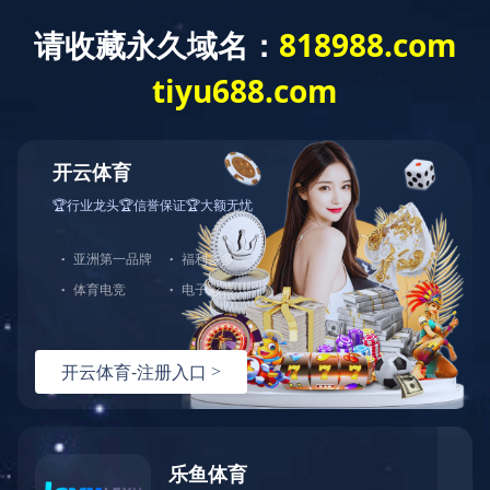
欢迎进入必一(中国)官方网站！
必一(中国)
科技创造价值、诚信打造双赢
必一官方网站
关于我们
产品中心