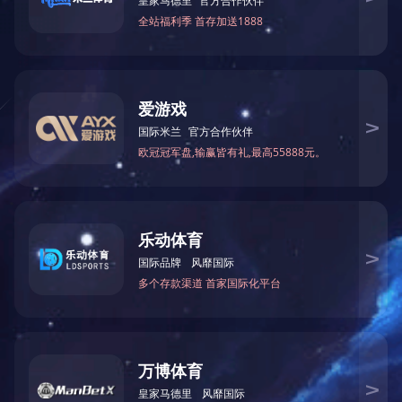
咨询热线：
400-832-0855
0510-83217316
传真：
邮箱：
wxyqjx@sina.com
地址：
江苏省东台市唐洋镇心红工
业园
此文关键词：
视频,展示,
关于我们
产品中心
成功案例
Copyright © 必一(中国) 版权所有
地址：江苏省东台市唐洋镇心红工业园 苏I